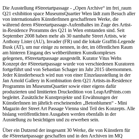
Die Ausstellung #Streetartpassage - „Open Archive“ im frei_raum
Q21 exhibition space MuseumsQuartier Wien lädt zum Besuch aller
von internationalen KünstlerInnen geschaffenen Werke, die
während deren #Streetartpassage-Aufenthaltes im Zuge des Artist-
in-Residence Proramms des Q21 in Wien entstanden sind. Seit
September 2008 haben mehr als 30 namhafte Street Artists, wie
Anthony Lister (AU), Invader (FR) und die lokale Graffiti-Legende
Busk (AT), um nur einige zu nennen, in der, im öffentlichen Raum
am hinteren Eingang des weltberühmten Kunstkomplexes
gelegenen, #Streetartpassage ausgestellt. Kurator Vitus Wehs
Konzept der #Streetartpassage wurde von verschiedenen Kuratoren
fortgeführt und von Sebastian Schager im Jahr 2015 übernommen.
Jeder Künstlerbesuch wird nun von einer Einzelausstellung in der
Jan Arnold Gallery in Kombination dem Q21 Artists-in-Residence
Programms im MuseumsQuartier sowie einer eigens dafür
produzierten und limitierten Druckedition von LeapArtPrints.com
begleitet. Zusätzliche Kunstprojekte und Erwähnungen der
KünstlerInnen im jährlich erscheinenden „Betonblumen“ - Mini
Magazin der Street Art Passage Vienna sind Teil des Konzepts. Alle
bislang veröffentlichten Ausgaben werden ebenfalls in der
Ausstellung zu besichtigen und zu erwerben sein.
Über ein Dutzend der insgesamt 30 Werke, die von Künstlern für
die #Streetartpassage geschaffen und in den Archiven im MQ