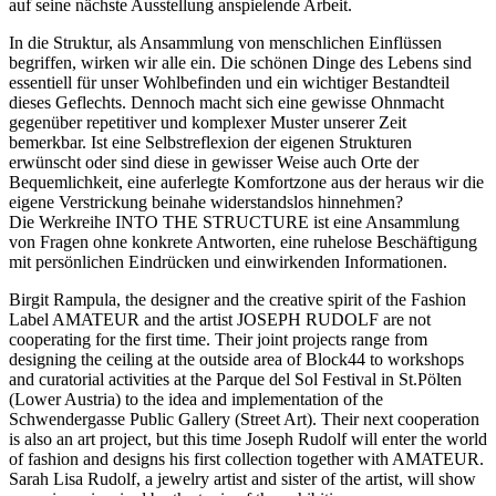
auf seine nächste Ausstellung anspielende Arbeit.
In die Struktur, als Ansammlung von menschlichen Einflüssen
begriffen, wirken wir alle ein. Die schönen Dinge des Lebens sind
essentiell für unser Wohlbefinden und ein wichtiger Bestandteil
dieses Geflechts. Dennoch macht sich eine gewisse Ohnmacht
gegenüber re­pe­ti­tiver und komplexer Muster unserer Zeit
bemerkbar. Ist eine Selbstreflexion der eigenen Strukturen
erwünscht oder sind diese in gewisser Weise auch Orte der
Bequemlichkeit, eine auferlegte Komfortzone aus der heraus wir die
eigene Verstrickung beinahe widerstandslos hinnehmen?
Die Werkreihe INTO THE STRUCTURE ist eine Ansammlung
von Fragen ohne konkrete Antworten, eine ruhelose Beschäftigung
mit persönlichen Eindrücken und einwirkenden Informationen.
Birgit Rampula, the designer and the creative spirit of the Fashion
Label AMATEUR and the artist JOSEPH RUDOLF are not
cooperating for the first time. Their joint projects range from
designing the ceiling at the outside area of Block44 to workshops
and curatorial activities at the Parque del Sol Festival in St.Pölten
(Lower Austria) to the idea and implementation of the
Schwendergasse Public Gallery (Street Art). Their next cooperation
is also an art project, but this time Joseph Rudolf will enter the world
of fashion and designs his first collection together with AMATEUR.
Sarah Lisa Rudolf, a jewelry artist and sister of the artist, will show