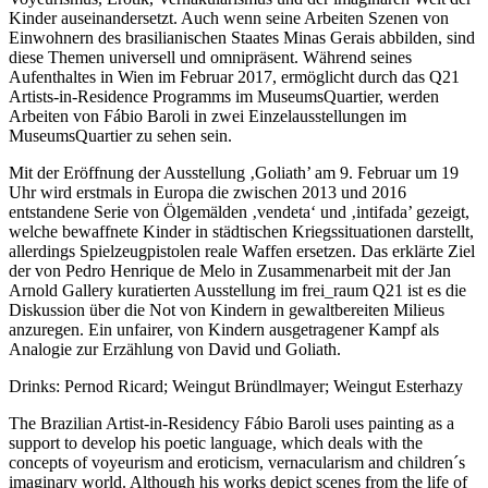
Kinder auseinandersetzt. Auch wenn seine Arbeiten Szenen von
Einwohnern des brasilianischen Staates Minas Gerais abbilden, sind
diese Themen universell und omnipräsent. Während seines
Aufenthaltes in Wien im Februar 2017, ermöglicht durch das Q21
Artists-in-Residence Programms im MuseumsQuartier, werden
Arbeiten von Fábio Baroli in zwei Einzelausstellungen im
MuseumsQuartier zu sehen sein.
Mit der Eröffnung der Ausstellung ‚Goliath’ am 9. Februar um 19
Uhr wird erstmals in Europa die zwischen 2013 und 2016
entstandene Serie von Ölgemälden ‚vendeta‘ und ‚intifada’ gezeigt,
welche bewaffnete Kinder in städtischen Kriegssituationen darstellt,
allerdings Spielzeugpistolen reale Waffen ersetzen. Das erklärte Ziel
der von Pedro Henrique de Melo in Zusammenarbeit mit der Jan
Arnold Gallery kuratierten Ausstellung im frei_raum Q21 ist es die
Diskussion über die Not von Kindern in gewaltbereiten Milieus
anzuregen. Ein unfairer, von Kindern ausgetragener Kampf als
Analogie zur Erzählung von David und Goliath.
Drinks: Pernod Ricard; Weingut Bründlmayer; Weingut Esterhazy
The Brazilian Artist-in-Residency Fábio Baroli uses painting as a
support to develop his poetic language, which deals with the
concepts of voyeurism and eroticism, vernacularism and children´s
imaginary world. Although his works depict scenes from the life of