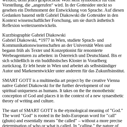
Vorstellung, die „angerufen“ wird. In der Gottesidee steckt so
gesehen ein Drehmoment der Entwicklung von Sprache. Auf diesen
Gedanken bauend stellt Gabriel Diakowski die Gottesidee in den
Kontext wissenschaftlicher Forschung, um sie durch ästhetisch
Reflexion weiterzuentwickeln.
Kurzbiographie Gabriel Diakowski
Gabriel Diakowski, *1977 in Wien, studiete Sprach- und
Kommunikationswissenschaften an der Universität Wien und
begann früh als Texter und Konzeptionist für renomierte
Werbeagenturen zu arbeiten: in Österreich und Deutschland. Bis er
sich schließlich in ein buddhistisches Kloster in Vorarlberg
zurückzog. Er lebt heute in Wien und arbeitet als selbstständiger
Autor und Markenentwickler unter anderem für das Zukunftsinstitut.
SMART GOTT is a multimedia art project by the creative Vienna
native Gabriel Diakowski for the further development of our
spiritual uniqueness as humans. It takes on the the monotheistic
conception of God and places it in the context of a new synaesthetic
theory of writing and culture.
The start of SMART GOTT is the etymological meaning of "God."
The word "God" is rooted in the Indo-European word for "call"
(ghuto) and essentially means "the called" – without a more precise
determination of who or what is called. In "calling," the nature of