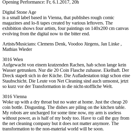
Opening Performance: Fr, 6.1.2017, 20h
Digital Stone Age
is a small label based in Vienna, that publishes rough comic
magazines and lo-fi tapes created by various leftovers. The
exhibition shows four artists, four paintings on 140x200 cm canvas
evolving from the digital now to the bitter end.
Artists/Musicians: Clemens Denk, Voodoo Jürgens, Jan Linke ,
Mathias Wieder
3016 Wien
Aufgewacht von einem kratzenden Rachen, hab schon lange kein
Wasser getrunken. Nur die 20 Coin Flasche zuhause. Ekelhaft. Der
Dreck stapelt sich in der Küche. Die Aufladestation trägt schon eine
Staubschicht. Die Leute von Net Cleaning sind auch umsonst, jetzt
so kurz vor der Transformation in die nicht-stoffliche Welt.
3016 Vienna
Woke up with a dry throat but no water at home. Just the cheap 20
coin bottle. Disgusting. The dishes are piling on the kitchen table.
My robots are uncharged for some time now, my arm is useless
without power, as is half of my body too. Have to call the guy from
the net cleaning company but it does not matter anymore. The
transformation to the non-material world will be soon.