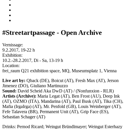
#Streetartpassage - Open Archive
Vernissage:
9.2.2017, 19-22 h
Exhibition:
10.2.-28.2.2017, Di - Sa, 13-19 h
Location:
frei_raum Q21 exhibition space, MQ, Museumsplatz 1, Vienna
Live art by:
Qback (DE), Boicut (AT), Fresh Max (AT), Jerson
Jimenez (DO), Giuliano Martinuzzo
Sound:
David Scheid Aka DwD (AT) / (Nonfunxion - RLR)
Artists (Archive):
Maria Legat (AT), Ben Frost (AU), Deep Ink
(AT), OZMO (ITA), Mandarina (AT), Paul Busk (AT), Tika (CH),
Mafia (IrgaIrga) (AT), Mr. Penfold (GB), Louis Weinberger (AT),
Fefe Talavera (BR), Permanent Unit (AT), Grip Face (ES),
Sebastian Schager (AT)
Drinks: Pernod Ricard; Weingut Bründlmayer; Weingut Esterhazy