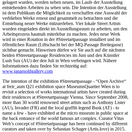
gelagert wurden, werden neben neuen, im Laufe der Ausstellung
entstehenden Arbeiten zu sehen sein. Die Intention der Ausstellung
ist dem Publikum die Möglichkeit zu verschaffen eine Auswahl der
verblieben Werke erneut und gesammelt zu betrachten und die
Entstehung neuer Werke mitzuerleben. Vier lokale Street Artists
wurden eingeladen direkt im Ausstellungsraum zu arbeiten, um den
Arbeitsprozess hautnah miterlebar zu machen. Jedes neue Werk
wird in einer Rotation in der #Streetartpassage installiert und im
öffentlichen Raum (Liftschacht bei der MQ-Passage Breitegasse)
sichtbar gemacht. Hinweisen dürfen wir Sie auch auf die nächsten
beiden #Streetartpassage Residencies im Juni und den Künstler
Lush Sux (AU) der den Juli in Wien verbringen wird. Nähere
Informationen dazu finden Sie rechtzeitig auf:
www.janarnoldgallery.com
The intention of the exhibition #Streetartpassage - “Open Archive“
at freir_aum Q21 exhibition space MuseumsQuartier Wien is to
revisit a selection of works international artists have created during
their residences at #Streetartpassage Vienna. Since September 2008,
more than 30 world renowned street artists such as Anthony Lister
(AU), Invader (FR) and the local graffiti legend Busk (AT) - to
name a few - have exhibited at the micro museum in public space at
the back entrance of the world famous art complex. Curator Vitus
Weh’s concept of #Streetartpassage has been continued by different
curators and taken over by Sebastian Schager (Artis.love) in 2015.