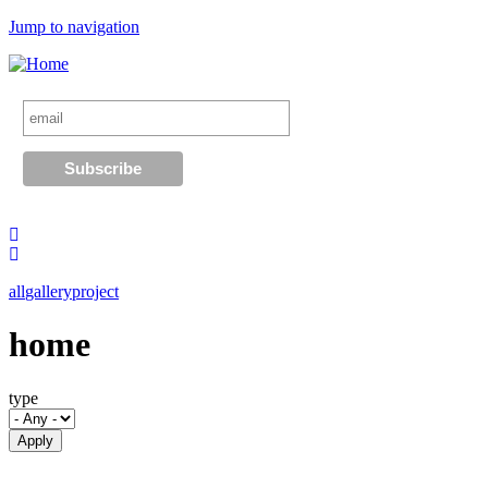
Jump to navigation
all
gallery
project
home
type