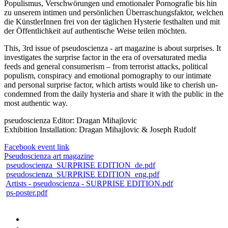
Populismus, Verschwörungen und emotionaler Pornografie bis hin
zu unserem intimen und persönlichen Überraschungsfaktor, welchen
die KünstlerInnen frei von der täglichen Hysterie festhalten und mit
der Öffentlichkeit auf authentische Weise teilen möchten.
This, 3rd issue of pseudoscienza - art magazine is about surprises. It
investigates the surprise factor in the era of oversaturated media
feeds and general consumerism – from terrorist attacks, political
populism, conspiracy and emotional pornography to our intimate
and personal surprise factor, which artists would like to cherish un-
condemned from the daily hysteria and share it with the public in the
most authentic way.
pseudoscienza Editor: Dragan Mihajlovic
Exhibition Installation: Dragan Mihajlovic & Joseph Rudolf
Facebook event link
Pseudoscienza art magazine
pseudoscienza_SURPRISE EDITION_de.pdf
pseudoscienza_SURPRISE EDITION_eng.pdf
Artists - pseudoscienza - SURPRISE EDITION.pdf
ps-poster.pdf