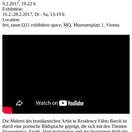
9.2.2017, 19-22 h
Exhibition:
10.2.-28.2.2017, Di - Sa, 13-19 h
Location:
frei_raum Q21 exhibition space, MQ, Museumsplatz 1, Vienna
Die Malerei des brasilianischen Artist in Residency Fábio Baroli ist
durch eine poetische Bildsprache geprägt, die sich mit den Themen
Voyeurismus, Erotik, Vernakularismus und der imaginären Welt der