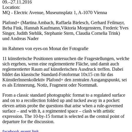
09.–27.11.2016
Location:
MQ - Electric Avenue, Museumsplatz 1, A-1070 Vienna
Plafond+ (Martina Ambach, Raffaela Bielesch, Gerhard Feilmayr,
Beba Fink, Hannah Kaufmann,Viktoria Morgenstern, Frederic Yves
Singer, Judith Stehlik, Stephanie Stern, Claudia Cornelia Trink)
und Andreas Nader
im Rahmen von eyes-on Monat der Fotografie
11 künstlerische Positionen untersuchen die Fragestellungen, welche
sich ergeben, wenn eine reglementierte Fläche, und damit auch
reglementierter Raum auf künstlerischen Ausdruck treffen. Dabei
bildet das klassische Standard-Fotoformat 10x15 cm für das
KünstlerInnenkollektiv Plafond+ den zentralen Ausgangspunkt, sei
es als Erinnerung, Notiz, Fragment oder Normmaß.
From a classic standard photographic format to a regulated surface
and on to a recollection folded up and tucked away in a pocket:
eleven artists probe the questions that arise when a rule-governed
surface – and with it, a regimented space – clash with artistic
expression. The 10-by-15 format is selected as the central point of
departure for the discussion.
facebook event link