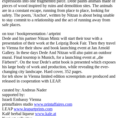
expressions into one fragmented piece. Dede paints animals made of
pieces of wood inspired by ruins and demolition sites. The animals
are in a constant escape, running from place to place, looking for
safety. The poem, 'Anchor', written by Nitzan is about being unable
to stay commit to a relationship and the act of running away from
safe places.
on tour / bookpresentation / artprint
Dede and his partner Nitzan Mintz will start their tour with a
presentation of their work at the Leipzig Book Fair. Then they travel
to Vienna for their show and book launching event at Jan Arnold
Gallery. In these days Dede And Nitzan will also paint an outdoor
mural. Final tourstop is Munich, for a launching event at „die
Färberei“. On the tour Dede's artist book is presented which exposes
his large body of work and production, while revealing the ever-
changing city landscape. Hard cover, 352 pages.
for teh show in Vienna limited edition screenprints are produced and
released in cooperation with LEAP.
curated by: Andreas Nader
supported by:
Israeli Embassy Vienna
printaffaires studio
www.printaffaires.com
LEAP
www.leapartprints.com
Kalê herbal liqueur
www.kale.at