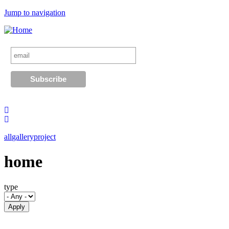
Jump to navigation
all
gallery
project
home
type