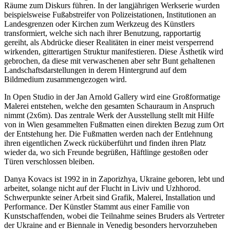
Räume zum Diskurs führen. In der langjährigen Werkserie wurden
beispielsweise Fußabstreifer von Polizeistationen, Institutionen an
Landesgrenzen oder Kirchen zum Werkzeug des Künstlers
transformiert, welche sich nach ihrer Benutzung, rapportartig
gereiht, als Abdrücke dieser Realitäten in einer meist versperrend
wirkenden, gitterartigen Struktur manifestieren. Diese Ästhetik wird
gebrochen, da diese mit verwaschenen aber sehr Bunt gehaltenen
Landschaftsdarstellungen in derem Hintergrund auf dem
Bildmedium zusammengezogen wird.
In Open Studio in der Jan Arnold Gallery wird eine Großformatige
Malerei entstehen, welche den gesamten Schauraum in Anspruch
nimmt (2x6m). Das zentrale Werk der Ausstellung stellt mit Hilfe
von in Wien gesammelten Fußmatten einen direkten Bezug zum Ort
der Entstehung her. Die Fußmatten werden nach der Entlehnung
ihren eigentlichen Zweck rücküberführt und finden ihren Platz
wieder da, wo sich Freunde begrüßen, Häftlinge gestoßen oder
Türen verschlossen bleiben.
Danya Kovacs ist 1992 in in Zaporizhya, Ukraine geboren, lebt und
arbeitet, solange nicht auf der Flucht in Liviv und Uzhhorod.
Schwerpunkte seiner Arbeit sind Grafik, Malerei, Installation und
Performance. Der Künstler Stammt aus einer Familie von
Kunstschaffenden, wobei die Teilnahme seines Bruders als Vertreter
der Ukraine and er Biennale in Venedig besonders hervorzuheben