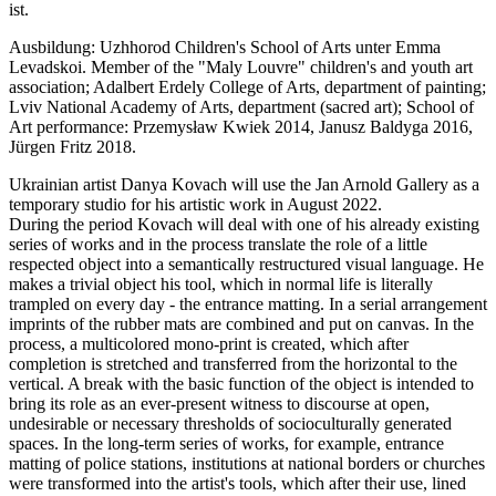
ist.
Ausbildung: Uzhhorod Children's School of Arts unter Emma
Levadskoi. Member of the "Maly Louvre" children's and youth art
association; Adalbert Erdely College of Arts, department of painting;
Lviv National Academy of Arts, department (sacred art); School of
Art performance: Przemysław Kwiek 2014, Janusz Baldyga 2016,
Jürgen Fritz 2018.
Ukrainian artist Danya Kovach will use the Jan Arnold Gallery as a
temporary studio for his artistic work in August 2022.
During the period Kovach will deal with one of his already existing
series of works and in the process translate the role of a little
respected object into a semantically restructured visual language. He
makes a trivial object his tool, which in normal life is literally
trampled on every day - the entrance matting. In a serial arrangement
imprints of the rubber mats are combined and put on canvas. In the
process, a multicolored mono-print is created, which after
completion is stretched and transferred from the horizontal to the
vertical. A break with the basic function of the object is intended to
bring its role as an ever-present witness to discourse at open,
undesirable or necessary thresholds of socioculturally generated
spaces. In the long-term series of works, for example, entrance
matting of police stations, institutions at national borders or churches
were transformed into the artist's tools, which after their use, lined