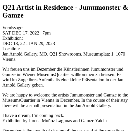
Q21 Artist in Residence - Jumumonster &
Gamze
Vernissage:
SAT DEC 17, 2022 | 7pm
Exhibition:
DEC 18, 22 - JAN 29, 2023
Location:
Jan Arnold Gallery, MQ, Q21 Showrooms, Museumsplatz 1, 1070
Vienna
Wir freuen uns im Dezember die Künstlerinnen Jumumonster und
Gamze im Wiener MuseumsQuartier willkommen zu heissen. Es
wird im Zuge ihres Aufenthalts eine kleine Präsentation in der Jan
Arnold Gallery geben.
We are happy to welcome the artists Jumumonster and Gamze to the
MuseumsQuartier in Vienna in December. In the course of their stay
there will be a small presentation in the Jan Arnold Gallery.
I have a dream, I’m coming back.
Exhibition by Jurena Muñoz Lagunas and Gamze Yalcin
December is the month of closing of the year and at the same time