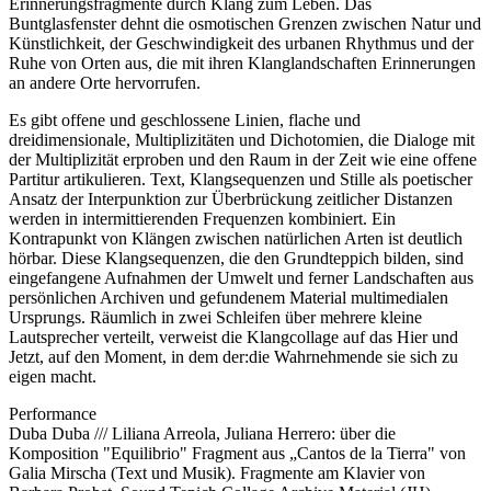
Erinnerungsfragmente durch Klang zum Leben. Das
Buntglasfenster dehnt die osmotischen Grenzen zwischen Natur und
Künstlichkeit, der Geschwindigkeit des urbanen Rhythmus und der
Ruhe von Orten aus, die mit ihren Klanglandschaften Erinnerungen
an andere Orte hervorrufen.
Es gibt offene und geschlossene Linien, flache und
dreidimensionale, Multiplizitäten und Dichotomien, die Dialoge mit
der Multiplizität erproben und den Raum in der Zeit wie eine offene
Partitur artikulieren. Text, Klangsequenzen und Stille als poetischer
Ansatz der Interpunktion zur Überbrückung zeitlicher Distanzen
werden in intermittierenden Frequenzen kombiniert. Ein
Kontrapunkt von Klängen zwischen natürlichen Arten ist deutlich
hörbar. Diese Klangsequenzen, die den Grundteppich bilden, sind
eingefangene Aufnahmen der Umwelt und ferner Landschaften aus
persönlichen Archiven und gefundenem Material multimedialen
Ursprungs. Räumlich in zwei Schleifen über mehrere kleine
Lautsprecher verteilt, verweist die Klangcollage auf das Hier und
Jetzt, auf den Moment, in dem der:die Wahrnehmende sie sich zu
eigen macht.
Performance
Duba Duba /// Liliana Arreola, Juliana Herrero: über die
Komposition "Equilibrio" Fragment aus „Cantos de la Tierra" von
Galia Mirscha (Text und Musik). Fragmente am Klavier von