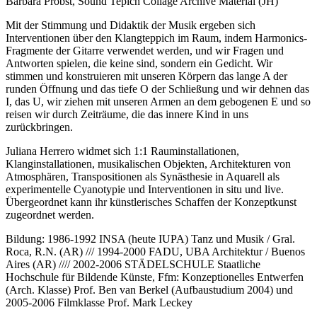
Barbara Probst, Sound Tepich Collage Archive Material (JH)
Mit der Stimmung und Didaktik der Musik ergeben sich
Interventionen über den Klangteppich im Raum, indem Harmonics-
Fragmente der Gitarre verwendet werden, und wir Fragen und
Antworten spielen, die keine sind, sondern ein Gedicht. Wir
stimmen und konstruieren mit unseren Körpern das lange A der
runden Öffnung und das tiefe O der Schließung und wir dehnen das
I, das U, wir ziehen mit unseren Armen an dem gebogenen E und so
reisen wir durch Zeiträume, die das innere Kind in uns
zurückbringen.
Juliana Herrero widmet sich 1:1 Rauminstallationen,
Klanginstallationen, musikalischen Objekten, Architekturen von
Atmosphären, Transpositionen als Synästhesie in Aquarell als
experimentelle Cyanotypie und Interventionen in situ und live.
Übergeordnet kann ihr künstlerisches Schaffen der Konzeptkunst
zugeordnet werden.
Bildung: 1986-1992 INSA (heute IUPA) Tanz und Musik / Gral.
Roca, R.N. (AR) /// 1994-2000 FADU, UBA Architektur / Buenos
Aires (AR) //// 2002-2006 STÄDELSCHULE Staatliche
Hochschule für Bildende Künste, Ffm: Konzeptionelles Entwerfen
(Arch. Klasse) Prof. Ben van Berkel (Aufbaustudium 2004) und
2005-2006 Filmklasse Prof. Mark Leckey