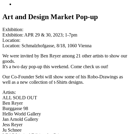
Art and Design Market Pop-up
Exhibition:
Exhibition: APR 29 & 30, 2023; 1-7pm
Location:
Location: Schmalzhofgasse, 8/18, 1060 Vienna
We were invited by Ben Reyer among 21 other artists to show our
goods.
It's a two day pop-up this weekend. Come check us out!
Our Co-Founder Sebi will show some of his Robo-Drawings as
well as a new collection of t-Shirts designs.
Artists:
ALL SOLD OUT
Ben Reyer
Burggasse 98
Hello World Gallery
Jan Arnold Gallery
Jess Reyer
Ju Schnee