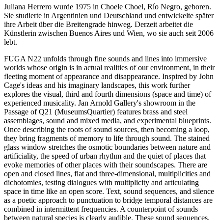
Juliana Herrero wurde 1975 in Choele Choel, Río Negro, geboren.
Sie studierte in Argentinien und Deutschland und entwickelte später
ihre Arbeit über die Breitengrade hinweg. Derzeit arbeitet die
Künstlerin zwischen Buenos Aires und Wien, wo sie auch seit 2006
lebt.
FUGA N22 unfolds through fine sounds and lines into immersive
worlds whose origin is in actual realities of our environment, in their
fleeting moment of appearance and disappearance. Inspired by John
Cage's ideas and his imaginary landscapes, this work further
explores the visual, third and fourth dimensions (space and time) of
experienced musicality. Jan Arnold Gallery's showroom in the
Passage of Q21 (MuseumsQuartier) features brass and steel
assemblages, sound and mixed media, and experimental blueprints.
Once describing the roots of sound sources, then becoming a loop,
they bring fragments of memory to life through sound. The stained
glass window stretches the osmotic boundaries between nature and
artificiality, the speed of urban rhythm and the quiet of places that
evoke memories of other places with their soundscapes. There are
open and closed lines, flat and three-dimensional, multiplicities and
dichotomies, testing dialogues with multiplicity and articulating
space in time like an open score. Text, sound sequences, and silence
as a poetic approach to punctuation to bridge temporal distances are
combined in intermittent frequencies. A counterpoint of sounds
between natural species is clearly audible. These sound sequences,