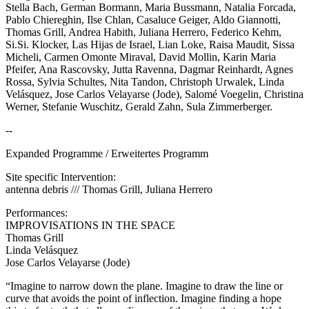
Stella Bach, German Bormann, Maria Bussmann, Natalia Forcada,
Pablo Chiereghin, Ilse Chlan, Casaluce Geiger, Aldo Giannotti,
Thomas Grill, Andrea Habith, Juliana Herrero, Federico Kehm,
Si.Si. Klocker, Las Hijas de Israel, Lian Loke, Raisa Maudit, Sissa
Micheli, Carmen Omonte Miraval, David Mollin, Karin Maria
Pfeifer, Ana Rascovsky, Jutta Ravenna, Dagmar Reinhardt, Agnes
Rossa, Sylvia Schultes, Nita Tandon, Christoph Urwalek, Linda
Velásquez, Jose Carlos Velayarse (Jode), Salomé Voegelin, Christina
Werner, Stefanie Wuschitz, Gerald Zahn, Sula Zimmerberger.
--
Expanded Programme / Erweitertes Programm
Site specific Intervention:
antenna debris /// Thomas Grill, Juliana Herrero
Performances:
IMPROVISATIONS IN THE SPACE
Thomas Grill
Linda Velásquez
Jose Carlos Velayarse (Jode)
“Imagine to narrow down the plane. Imagine to draw the line or
curve that avoids the point of inflection. Imagine finding a hope