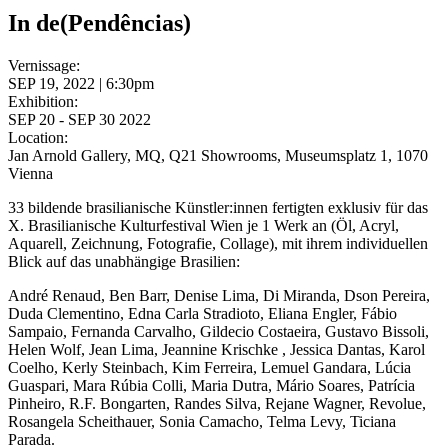
In de(Pendências)
Vernissage:
SEP 19, 2022 | 6:30pm
Exhibition:
SEP 20 - SEP 30 2022
Location:
Jan Arnold Gallery, MQ, Q21 Showrooms, Museumsplatz 1, 1070
Vienna
33 bildende brasilianische Künstler:innen fertigten exklusiv für das
X. Brasilianische Kulturfestival Wien je 1 Werk an (Öl, Acryl,
Aquarell, Zeichnung, Fotografie, Collage), mit ihrem individuellen
Blick auf das unabhängige Brasilien:
André Renaud, Ben Barr, Denise Lima, Di Miranda, Dson Pereira,
Duda Clementino, Edna Carla Stradioto, Eliana Engler, Fábio
Sampaio, Fernanda Carvalho, Gildecio Costaeira, Gustavo Bissoli,
Helen Wolf, Jean Lima, Jeannine Krischke , Jessica Dantas, Karol
Coelho, Kerly Steinbach, Kim Ferreira, Lemuel Gandara, Lúcia
Guaspari, Mara Rúbia Colli, Maria Dutra, Mário Soares, Patrícia
Pinheiro, R.F. Bongarten, Randes Silva, Rejane Wagner, Revolue,
Rosangela Scheithauer, Sonia Camacho, Telma Levy, Ticiana
Parada.