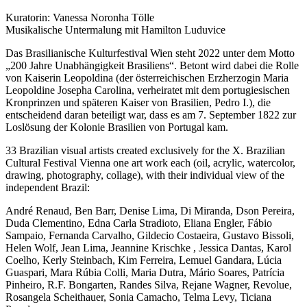
Kuratorin: Vanessa Noronha Tölle
Musikalische Untermalung mit Hamilton Luduvice
Das Brasilianische Kulturfestival Wien steht 2022 unter dem Motto
„200 Jahre Unabhängigkeit Brasiliens“. Betont wird dabei die Rolle
von Kaiserin Leopoldina (der österreichischen Erzherzogin Maria
Leopoldine Josepha Carolina, verheiratet mit dem portugiesischen
Kronprinzen und späteren Kaiser von Brasilien, Pedro I.), die
entscheidend daran beteiligt war, dass es am 7. September 1822 zur
Loslösung der Kolonie Brasilien von Portugal kam.
33 Brazilian visual artists created exclusively for the X. Brazilian
Cultural Festival Vienna one art work each (oil, acrylic, watercolor,
drawing, photography, collage), with their individual view of the
independent Brazil:
André Renaud, Ben Barr, Denise Lima, Di Miranda, Dson Pereira,
Duda Clementino, Edna Carla Stradioto, Eliana Engler, Fábio
Sampaio, Fernanda Carvalho, Gildecio Costaeira, Gustavo Bissoli,
Helen Wolf, Jean Lima, Jeannine Krischke , Jessica Dantas, Karol
Coelho, Kerly Steinbach, Kim Ferreira, Lemuel Gandara, Lúcia
Guaspari, Mara Rúbia Colli, Maria Dutra, Mário Soares, Patrícia
Pinheiro, R.F. Bongarten, Randes Silva, Rejane Wagner, Revolue,
Rosangela Scheithauer, Sonia Camacho, Telma Levy, Ticiana