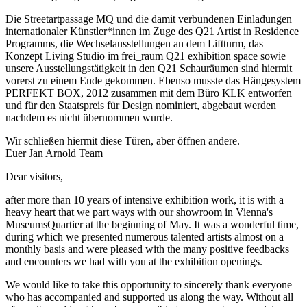
Die Streetartpassage MQ und die damit verbundenen Einladungen
internationaler Künstler*innen im Zuge des Q21 Artist in Residence
Programms, die Wechselausstellungen an dem Liftturm, das
Konzept Living Studio im frei_raum Q21 exhibition space sowie
unsere Ausstellungstätigkeit in den Q21 Schauräumen sind hiermit
vorerst zu einem Ende gekommen. Ebenso musste das Hängesystem
PERFEKT BOX, 2012 zusammen mit dem Büro KLK entworfen
und für den Staatspreis für Design nominiert, abgebaut werden
nachdem es nicht übernommen wurde.
Wir schließen hiermit diese Türen, aber öffnen andere.
​Euer Jan Arnold Team
Dear visitors,
after more than 10 years of intensive exhibition work, it is with a
heavy heart that we part ways with our showroom in Vienna's
MuseumsQuartier at the beginning of May. It was a wonderful time,
during which we presented numerous talented artists almost on a
monthly basis and were pleased with the many positive feedbacks
and encounters we had with you at the exhibition openings.
We would like to take this opportunity to sincerely thank everyone
who has accompanied and supported us along the way. Without all