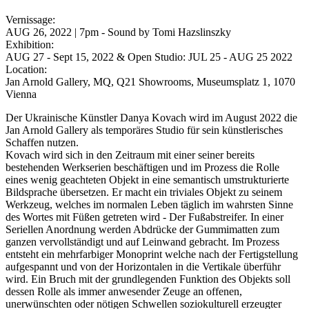
Vernissage:
AUG 26, 2022 | 7pm - Sound by Tomi Hazslinszky
Exhibition:
AUG 27 - Sept 15, 2022 & Open Studio: JUL 25 - AUG 25 2022
Location:
Jan Arnold Gallery, MQ, Q21 Showrooms, Museumsplatz 1, 1070
Vienna
Der Ukrainische Künstler Danya Kovach wird im August 2022 die
Jan Arnold Gallery als temporäres Studio für sein künstlerisches
Schaffen nutzen.
Kovach wird sich in den Zeitraum mit einer seiner bereits
bestehenden Werkserien beschäftigen und im Prozess die Rolle
eines wenig geachteten Objekt in eine semantisch umstrukturierte
Bildsprache übersetzen. Er macht ein triviales Objekt zu seinem
Werkzeug, welches im normalen Leben täglich im wahrsten Sinne
des Wortes mit Füßen getreten wird - Der Fußabstreifer. In einer
Seriellen Anordnung werden Abdrücke der Gummimatten zum
ganzen vervollständigt und auf Leinwand gebracht. Im Prozess
entsteht ein mehrfarbiger Monoprint welche nach der Fertigstellung
aufgespannt und von der Horizontalen in die Vertikale überführ
wird. Ein Bruch mit der grundlegenden Funktion des Objekts soll
dessen Rolle als immer anwesender Zeuge an offenen,
unerwünschten oder nötigen Schwellen soziokulturell erzeugter