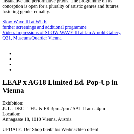
installative and performative praxis. The programme on its
conception is open for a plurality of artistic genres and futures,
fostering gender equality.
Slow Wave III at WUK
further screenings and additional programme
Video: Impressions of SLOW WAVE III at Jan Arnold Gallery,
Q21, MuseumsQuartier Vienna
LEAP x AG18 Limited Ed. Pop-Up in
Vienna
Exhibition:
JUL - DEC | THU & FR 3pm-7pm / SAT 11am - 4pm
Location:
Annagasse 18, 1010 Vienna, Austria
UPDATE: Der Shop bleibt bis Weihnachten offen!