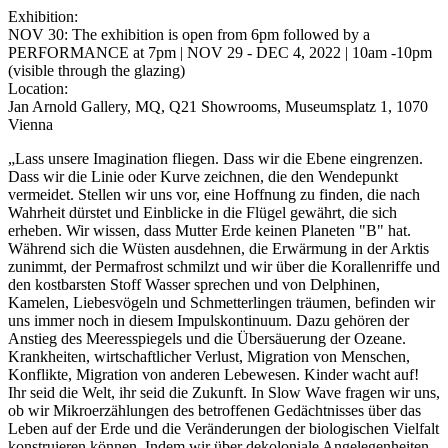
Exhibition:
NOV 30: The exhibition is open from 6pm followed by a
PERFORMANCE at 7pm | NOV 29 - DEC 4, 2022 | 10am -10pm
(visible through the glazing)
Location:
Jan Arnold Gallery, MQ, Q21 Showrooms, Museumsplatz 1, 1070
Vienna
„Lass unsere Imagination fliegen. Dass wir die Ebene eingrenzen.
Dass wir die Linie oder Kurve zeichnen, die den Wendepunkt
vermeidet. Stellen wir uns vor, eine Hoffnung zu finden, die nach
Wahrheit dürstet und Einblicke in die Flügel gewährt, die sich
erheben. Wir wissen, dass Mutter Erde keinen Planeten "B" hat.
Während sich die Wüsten ausdehnen, die Erwärmung in der Arktis
zunimmt, der Permafrost schmilzt und wir über die Korallenriffe und
den kostbarsten Stoff Wasser sprechen und von Delphinen,
Kamelen, Liebesvögeln und Schmetterlingen träumen, befinden wir
uns immer noch in diesem Impulskontinuum. Dazu gehören der
Anstieg des Meeresspiegels und die Übersäuerung der Ozeane.
Krankheiten, wirtschaftlicher Verlust, Migration von Menschen,
Konflikte, Migration von anderen Lebewesen. Kinder wacht auf!
Ihr seid die Welt, ihr seid die Zukunft. In Slow Wave fragen wir uns,
ob wir Mikroerzählungen des betroffenen Gedächtnisses über das
Leben auf der Erde und die Veränderungen der biologischen Vielfalt
konstruieren können. Indem wir über dekoloniale Angelegenheiten