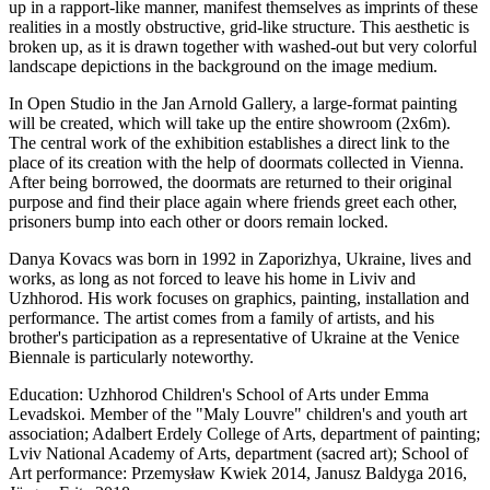
up in a rapport-like manner, manifest themselves as imprints of these
realities in a mostly obstructive, grid-like structure. This aesthetic is
broken up, as it is drawn together with washed-out but very colorful
landscape depictions in the background on the image medium.
In Open Studio in the Jan Arnold Gallery, a large-format painting
will be created, which will take up the entire showroom (2x6m).
The central work of the exhibition establishes a direct link to the
place of its creation with the help of doormats collected in Vienna.
After being borrowed, the doormats are returned to their original
purpose and find their place again where friends greet each other,
prisoners bump into each other or doors remain locked.
Danya Kovacs was born in 1992 in Zaporizhya, Ukraine, lives and
works, as long as not forced to leave his home in Liviv and
Uzhhorod. His work focuses on graphics, painting, installation and
performance. The artist comes from a family of artists, and his
brother's participation as a representative of Ukraine at the Venice
Biennale is particularly noteworthy.
Education: Uzhhorod Children's School of Arts under Emma
Levadskoi. Member of the "Maly Louvre" children's and youth art
association; Adalbert Erdely College of Arts, department of painting;
Lviv National Academy of Arts, department (sacred art); School of
Art performance: Przemysław Kwiek 2014, Janusz Baldyga 2016,