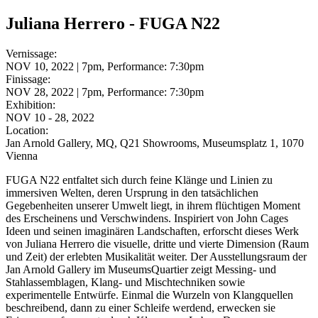
Juliana Herrero - FUGA N22
Vernissage:
NOV 10, 2022 | 7pm, Performance: 7:30pm
Finissage:
NOV 28, 2022 | 7pm, Performance: 7:30pm
Exhibition:
NOV 10 - 28, 2022
Location:
Jan Arnold Gallery, MQ, Q21 Showrooms, Museumsplatz 1, 1070
Vienna
FUGA N22 entfaltet sich durch feine Klänge und Linien zu
immersiven Welten, deren Ursprung in den tatsächlichen
Gegebenheiten unserer Umwelt liegt, in ihrem flüchtigen Moment
des Erscheinens und Verschwindens. Inspiriert von John Cages
Ideen und seinen imaginären Landschaften, erforscht dieses Werk
von Juliana Herrero die visuelle, dritte und vierte Dimension (Raum
und Zeit) der erlebten Musikalität weiter. Der Ausstellungsraum der
Jan Arnold Gallery im MuseumsQuartier zeigt Messing- und
Stahlassemblagen, Klang- und Mischtechniken sowie
experimentelle Entwürfe. Einmal die Wurzeln von Klangquellen
beschreibend, dann zu einer Schleife werdend, erwecken sie