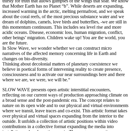
thirsty for truth that allows glimpses of the wings that soar. We know
that Mother Earth has no Planet “b”. While deserts are expanding,
increased warming in the arctic, melting permafrost, and we speak
about the coral reefs, of the most precious substance water and we
dream of dolphins, camels, love birds and butterflies, -we are still in
this momentum continuum. This includes sea level rise and more
acidic oceans. Disease, economic loss, human migration, conflict,
other beings’ migration. Children wake up! You are the world, you
are the future.
In Slow Wave, we wonder whether we can construct micro
narratives of the affected memory concerning life in Earth and
changes on bio-diversity.
Thinking about decolonial matters of planetary coexistence we
believe in poetical forms of intervening reality to create presence,
consciousness and to activate our near surroundings here and there
where we are, we were, we will be.“
SLOW WAVE presents open artistic interstitial encounters,
reflecting on our current ways of production approaching climate on
a broad sense and the post-pandemic era. The concept relates to
nature on its open wide and to our physical and virtual environments
where we transit, leave traces and co-exist. This artistic format takes
over physical and virtual spaces expanding from the interior to the
outside. It unfolds a collection of artistic positions within video
contributions in a collective format expanding the media into