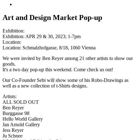
Art and Design Market Pop-up
Exhibition:
Exhibition: APR 29 & 30, 2023; 1-7pm
Location:
Location: Schmalzhofgasse, 8/18, 1060 Vienna
We were invited by Ben Reyer among 21 other artists to show our
goods.
It's a two day pop-up this weekend. Come check us out!
Our Co-Founder Sebi will show some of his Robo-Drawings as
well as a new collection of t-Shirts designs.
Artists:
ALL SOLD OUT
Ben Reyer
Burggasse 98
Hello World Gallery
Jan Arnold Gallery
Jess Reyer
Ju Schnee