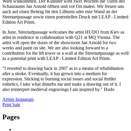
Wien willkommen. Der Künstler wird zwei Wochen die Türen des
Schauraums Jan Arnold öffnen und vor Ort malen. Wir freuen uns
auch auf einen Beitrag für den Liftturm oder eine Wand an der
Streetartpassage sowie einen potentiellen Druck mit LEAP - Limited
Edition Art Prints.
In June, Streetartpassage welcomes the artist HUDO from Kiev as
artist in residence in collaboration with Q21 at MQ Vienna. The
artist will open the doors of the showroom Jan Arnold for two
weeks and paint on site. We are also looking forward to a
contribution for the lift tower or a wall at the Streetartpassage as well
as a potential print with LEAP - Limited Edition Art Prints.
"I resorted to drawing back in 2007 as to a means of rehabilitation
after a stroke. Eventually, it has grown into a medium for
expression. Sticking to burning social issues and social thriller
esthetics, I take what disturbs me and make a drawing out of it. I
also reinterpret medieval engravings I am inspired by." Hudo
Artists Instagram
Print Sale
Pages