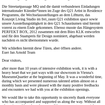
Die Streetartpassage MQ und die damit verbundenen Einladungen
internationaler Künstler*innen im Zuge des Q21 Artist in Residence
Programms, die Wechselausstellungen an dem Liftturm, das
Konzept Living Studio im frei_raum Q21 exhibition space sowie
unsere Ausstellungstätigkeit in den Q21 Schauräumen sind hiermit
vorerst zu einem Ende gekommen. Ebenso musste das Hängesystem
PERFEKT BOX, 2012 zusammen mit dem Büro KLK entworfen
und für den Staatspreis für Design nominiert, abgebaut werden
nachdem es nicht übernommen wurde.
Wir schließen hiermit diese Türen, aber öffnen andere.
​Euer Jan Arnold Team
Dear visitors,
after more than 10 years of intensive exhibition work, it is with a
heavy heart that we part ways with our showroom in Vienna's
MuseumsQuartier at the beginning of May. It was a wonderful time,
during which we presented numerous talented artists almost on a
monthly basis and were pleased with the many positive feedbacks
and encounters we had with you at the exhibition openings.
We would like to take this opportunity to sincerely thank everyone
who has accompanied and supported us along the way. Without all