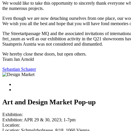
We would like to take this opportunity to sincerely thank everyone w
the numerous projects.
Even though we are now detaching ourselves from one place, our work as
We wish you all the best and hope that you will have fond memories of t
The Streetartpassage MQ and the associated invitations of internationa
frei_raum as well as our exhibition activity in the Q21 showrooms 
Staatspreis Austria was not considered and dismantled.
We hereby close these doors, but open others.
Team Jan Arnold
Sebastian Schager
Art and Design Market Pop-up
Exhibition:
Exhibition: APR 29 & 30, 2023; 1-7pm
Location:
Location: Schmalzhofgasse, 8/18, 1060 Vienna