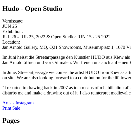
Hudo - Open Studio
Vernissage:
JUN 25
Exhibition:
JUL 26 - JUL 25, 2022 & Open Studio: JUN 15 - 25 2022
Location:
Jan Arnold Gallery, MQ, Q21 Showrooms, Museumsplatz 1, 1070 V
Im Juni heisst die Streetartpassage den Künstler HUDO aus Kiew a
Jan Arnold öffnen und vor Ort malen. Wir freuen uns auch auf einen B
In June, Streetartpassage welcomes the artist HUDO from Kiev as arti
on site. We are also looking forward to a contribution for the lift towe
"I resorted to drawing back in 2007 as to a means of rehabilitation afte
disturbs me and make a drawing out of it. I also reinterpret medieval
Artists Instagram
Print Sale
Pages