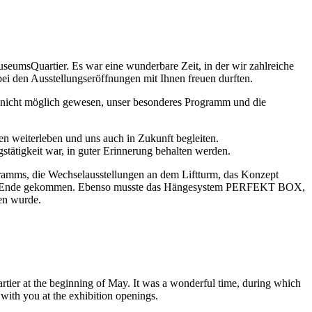
eumsQuartier. Es war eine wunderbare Zeit, in der wir zahlreiche
ei den Ausstellungseröffnungen mit Ihnen freuen durften.
es nicht möglich gewesen, unser besonderes Programm und die
ten weiterleben und uns auch in Zukunft begleiten.
gstätigkeit war, in guter Erinnerung behalten werden.
ramms, die Wechselausstellungen an dem Liftturm, das Konzept
 einem Ende gekommen. Ebenso musste das Hängesystem PERFEKT BOX,
en wurde.
rtier at the beginning of May. It was a wonderful time, during which
with you at the exhibition openings.