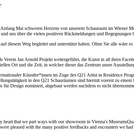
r
uns Anfang Mai schweren Herzens von unserem Schauraum im Wiener Mus
en und uns über die vielen positiven Rückmeldungen und Begegnungen b
ns auf diesem Weg begleitet und unterstützt haben. Ohne Sie alle wäre 
 Verein Jan Arnold Projekt weitergeführt, die Kunst in all ihren Facet
ellen Ort und die Zeit, in welcher dieser das Zentrum unser Ausstellun
ernationaler Künstler*innen im Zuge des Q21 Artist in Residence Prog
stellungstätigkeit in den Q21 Schauräumen sind hiermit vorerst zu
s für Design nominiert, abgebaut werden nachdem es nicht übernomm
heavy heart that we part ways with our showroom in Vienna's MuseumsQua
 were pleased with the many positive feedbacks and encounters we had 