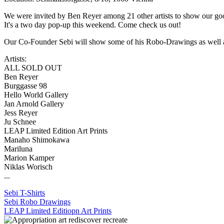
We were invited by Ben Reyer among 21 other artists to show our go
It's a two day pop-up this weekend. Come check us out!
Our Co-Founder Sebi will show some of his Robo-Drawings as well as 
Artists:
ALL SOLD OUT
Ben Reyer
Burggasse 98
Hello World Gallery
Jan Arnold Gallery
Jess Reyer
Ju Schnee
LEAP Limited Edition Art Prints
Manaho Shimokawa
Mariluna
Marion Kamper
Niklas Worisch
...
Sebi T-Shirts
Sebi Robo Drawings
LEAP Limited Editiopn Art Prints