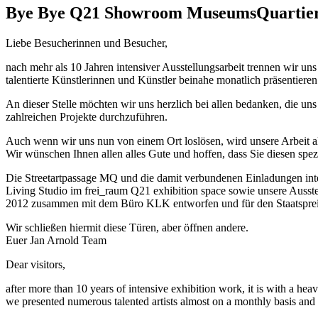
Bye Bye Q21 Showroom MuseumsQuartie
Liebe Besucherinnen und Besucher,
nach mehr als 10 Jahren intensiver Ausstellungsarbeit trennen wir 
talentierte Künstlerinnen und Künstler beinahe monatlich präsentier
An dieser Stelle möchten wir uns herzlich bei allen bedanken, die u
zahlreichen Projekte durchzuführen.
Auch wenn wir uns nun von einem Ort loslösen, wird unsere Arbeit als
Wir wünschen Ihnen allen alles Gute und hoffen, dass Sie diesen spezi
Die Streetartpassage MQ und die damit verbundenen Einladungen int
Living Studio im frei_raum Q21 exhibition space sowie unsere Aus
2012 zusammen mit dem Büro KLK entworfen und für den Staatsprei
Wir schließen hiermit diese Türen, aber öffnen andere.
​Euer Jan Arnold Team
Dear visitors,
after more than 10 years of intensive exhibition work, it is with a 
we presented numerous talented artists almost on a monthly basis and