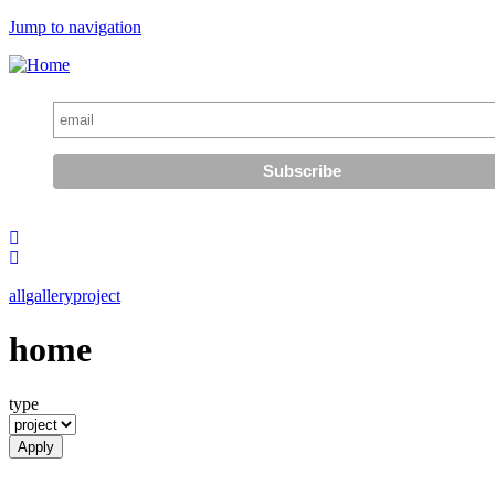
Jump to navigation
all
gallery
project
home
type