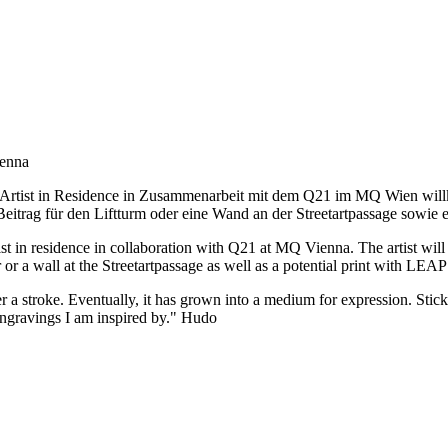
ienna
ls Artist in Residence in Zusammenarbeit mit dem Q21 im MQ Wien wi
eitrag für den Liftturm oder eine Wand an der Streetartpassage sowie e
st in residence in collaboration with Q21 at MQ Vienna. The artist wi
r or a wall at the Streetartpassage as well as a potential print with LEAP
r a stroke. Eventually, it has grown into a medium for expression. Stickin
 engravings I am inspired by." Hudo