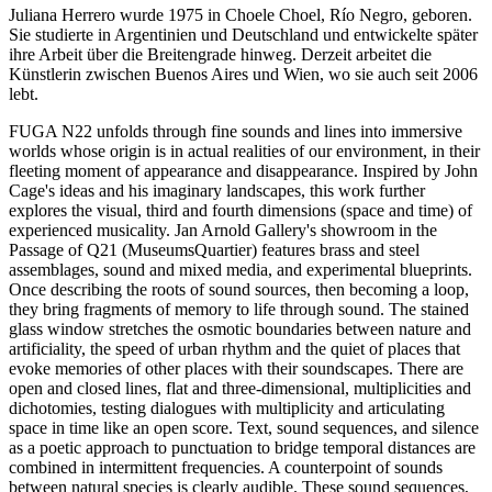
Juliana Herrero wurde 1975 in Choele Choel, Río Negro, geboren.
Sie studierte in Argentinien und Deutschland und entwickelte später
ihre Arbeit über die Breitengrade hinweg. Derzeit arbeitet die
Künstlerin zwischen Buenos Aires und Wien, wo sie auch seit 2006
lebt.
FUGA N22 unfolds through fine sounds and lines into immersive
worlds whose origin is in actual realities of our environment, in their
fleeting moment of appearance and disappearance. Inspired by John
Cage's ideas and his imaginary landscapes, this work further
explores the visual, third and fourth dimensions (space and time) of
experienced musicality. Jan Arnold Gallery's showroom in the
Passage of Q21 (MuseumsQuartier) features brass and steel
assemblages, sound and mixed media, and experimental blueprints.
Once describing the roots of sound sources, then becoming a loop,
they bring fragments of memory to life through sound. The stained
glass window stretches the osmotic boundaries between nature and
artificiality, the speed of urban rhythm and the quiet of places that
evoke memories of other places with their soundscapes. There are
open and closed lines, flat and three-dimensional, multiplicities and
dichotomies, testing dialogues with multiplicity and articulating
space in time like an open score. Text, sound sequences, and silence
as a poetic approach to punctuation to bridge temporal distances are
combined in intermittent frequencies. A counterpoint of sounds
between natural species is clearly audible. These sound sequences,