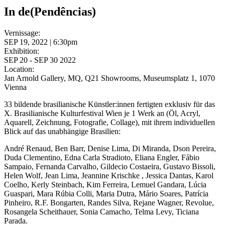
In de(Pendências)
Vernissage:
SEP 19, 2022 | 6:30pm
Exhibition:
SEP 20 - SEP 30 2022
Location:
Jan Arnold Gallery, MQ, Q21 Showrooms, Museumsplatz 1, 1070
Vienna
33 bildende brasilianische Künstler:innen fertigten exklusiv für das
X. Brasilianische Kulturfestival Wien je 1 Werk an (Öl, Acryl,
Aquarell, Zeichnung, Fotografie, Collage), mit ihrem individuellen
Blick auf das unabhängige Brasilien:
André Renaud, Ben Barr, Denise Lima, Di Miranda, Dson Pereira,
Duda Clementino, Edna Carla Stradioto, Eliana Engler, Fábio
Sampaio, Fernanda Carvalho, Gildecio Costaeira, Gustavo Bissoli,
Helen Wolf, Jean Lima, Jeannine Krischke , Jessica Dantas, Karol
Coelho, Kerly Steinbach, Kim Ferreira, Lemuel Gandara, Lúcia
Guaspari, Mara Rúbia Colli, Maria Dutra, Mário Soares, Patrícia
Pinheiro, R.F. Bongarten, Randes Silva, Rejane Wagner, Revolue,
Rosangela Scheithauer, Sonia Camacho, Telma Levy, Ticiana
Parada.