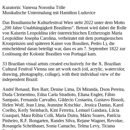
Kuratorin: Vanessa Noronha Tölle
Musikalische Untermalung mit Hamilton Luduvice
Das Brasilianische Kulturfestival Wien steht 2022 unter dem Motto
„200 Jahre Unabhängigkeit Brasiliens“. Betont wird dabei die Rolle
von Kaiserin Leopoldina (der österreichischen Erzherzogin Maria
Leopoldine Josepha Carolina, verheiratet mit dem portugiesischen
Kronprinzen und späteren Kaiser von Brasilien, Pedro I.), die
entscheidend daran beteiligt war, dass es am 7. September 1822 zur
Loslösung der Kolonie Brasilien von Portugal kam.
33 Brazilian visual artists created exclusively for the X. Brazilian
Cultural Festival Vienna one art work each (oil, acrylic, watercolor,
drawing, photography, collage), with their individual view of the
independent Brazil:
André Renaud, Ben Barr, Denise Lima, Di Miranda, Dson Pereira,
Duda Clementino, Edna Carla Stradioto, Eliana Engler, Fábio
Sampaio, Fernanda Carvalho, Gildecio Costaeira, Gustavo Bissoli,
Helen Wolf, Jean Lima, Jeannine Krischke , Jessica Dantas, Karol
Coelho, Kerly Steinbach, Kim Ferreira, Lemuel Gandara, Lúcia
Guaspari, Mara Rúbia Colli, Maria Dutra, Mário Soares, Patrícia
Pinheiro, R.F. Bongarten, Randes Silva, Rejane Wagner, Revolue,
Rosangela Scheithauer, Sonia Camacho, Telma Levy, Ticiana