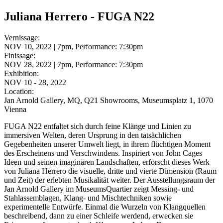
Juliana Herrero - FUGA N22
Vernissage:
NOV 10, 2022 | 7pm, Performance: 7:30pm
Finissage:
NOV 28, 2022 | 7pm, Performance: 7:30pm
Exhibition:
NOV 10 - 28, 2022
Location:
Jan Arnold Gallery, MQ, Q21 Showrooms, Museumsplatz 1, 1070
Vienna
FUGA N22 entfaltet sich durch feine Klänge und Linien zu
immersiven Welten, deren Ursprung in den tatsächlichen
Gegebenheiten unserer Umwelt liegt, in ihrem flüchtigen Moment
des Erscheinens und Verschwindens. Inspiriert von John Cages
Ideen und seinen imaginären Landschaften, erforscht dieses Werk
von Juliana Herrero die visuelle, dritte und vierte Dimension (Raum
und Zeit) der erlebten Musikalität weiter. Der Ausstellungsraum der
Jan Arnold Gallery im MuseumsQuartier zeigt Messing- und
Stahlassemblagen, Klang- und Mischtechniken sowie
experimentelle Entwürfe. Einmal die Wurzeln von Klangquellen
beschreibend, dann zu einer Schleife werdend, erwecken sie