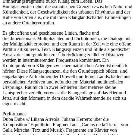
Erinnerungsfragmente durch Klang zum Leben. Das
Buntglasfenster dehnt die osmotischen Grenzen zwischen Natur und
Künstlichkeit, der Geschwindigkeit des urbanen Rhythmus und der
Ruhe von Orten aus, die mit ihren Klanglandschaften Erinnerungen
an andere Orte hervorrufen.
Es gibt offene und geschlossene Linien, flache und
dreidimensionale, Multiplizitäten und Dichotomien, die Dialoge mit
der Multiplizität erproben und den Raum in der Zeit wie eine offene
Partitur artikulieren. Text, Klangsequenzen und Stille als poetischer
Ansatz der Interpunktion zur Überbrückung zeitlicher Distanzen
werden in intermittierenden Frequenzen kombiniert. Ein
Kontrapunkt von Klängen zwischen natürlichen Arten ist deutlich
hörbar. Diese Klangsequenzen, die den Grundteppich bilden, sind
eingefangene Aufnahmen der Umwelt und ferner Landschaften aus
persönlichen Archiven und gefundenem Material multimedialen
Ursprungs. Räumlich in zwei Schleifen über mehrere kleine
Lautsprecher verteilt, verweist die Klangcollage auf das Hier und
Jetzt, auf den Moment, in dem der:die Wahrnehmende sie sich zu
eigen macht.
Performance
Duba Duba /// Liliana Arreola, Juliana Herrero: über die
Komposition "Equilibrio" Fragment aus „Cantos de la Tierra" von
Galia Mirscha (Text und Musik). Fragmente am Klavier von