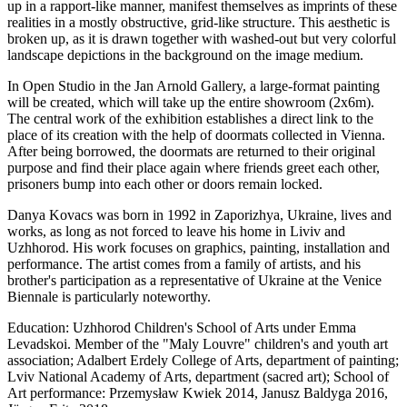
up in a rapport-like manner, manifest themselves as imprints of these
realities in a mostly obstructive, grid-like structure. This aesthetic is
broken up, as it is drawn together with washed-out but very colorful
landscape depictions in the background on the image medium.
In Open Studio in the Jan Arnold Gallery, a large-format painting
will be created, which will take up the entire showroom (2x6m).
The central work of the exhibition establishes a direct link to the
place of its creation with the help of doormats collected in Vienna.
After being borrowed, the doormats are returned to their original
purpose and find their place again where friends greet each other,
prisoners bump into each other or doors remain locked.
Danya Kovacs was born in 1992 in Zaporizhya, Ukraine, lives and
works, as long as not forced to leave his home in Liviv and
Uzhhorod. His work focuses on graphics, painting, installation and
performance. The artist comes from a family of artists, and his
brother's participation as a representative of Ukraine at the Venice
Biennale is particularly noteworthy.
Education: Uzhhorod Children's School of Arts under Emma
Levadskoi. Member of the "Maly Louvre" children's and youth art
association; Adalbert Erdely College of Arts, department of painting;
Lviv National Academy of Arts, department (sacred art); School of
Art performance: Przemysław Kwiek 2014, Janusz Baldyga 2016,