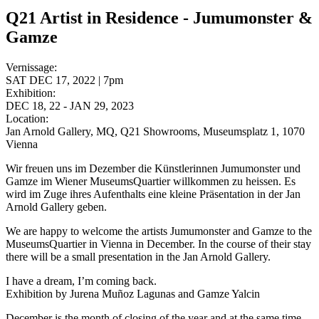
Q21 Artist in Residence - Jumumonster &
Gamze
Vernissage:
SAT DEC 17, 2022 | 7pm
Exhibition:
DEC 18, 22 - JAN 29, 2023
Location:
Jan Arnold Gallery, MQ, Q21 Showrooms, Museumsplatz 1, 1070
Vienna
Wir freuen uns im Dezember die Künstlerinnen Jumumonster und
Gamze im Wiener MuseumsQuartier willkommen zu heissen. Es
wird im Zuge ihres Aufenthalts eine kleine Präsentation in der Jan
Arnold Gallery geben.
We are happy to welcome the artists Jumumonster and Gamze to the
MuseumsQuartier in Vienna in December. In the course of their stay
there will be a small presentation in the Jan Arnold Gallery.
I have a dream, I’m coming back.
Exhibition by Jurena Muñoz Lagunas and Gamze Yalcin
December is the month of closing of the year and at the same time