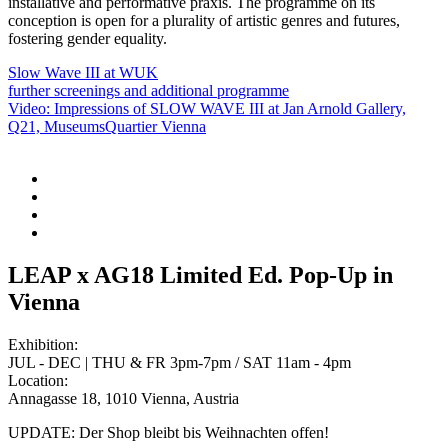
installative and performative praxis. The programme on its
conception is open for a plurality of artistic genres and futures,
fostering gender equality.
Slow Wave III at WUK
further screenings and additional programme
Video: Impressions of SLOW WAVE III at Jan Arnold Gallery,
Q21, MuseumsQuartier Vienna
LEAP x AG18 Limited Ed. Pop-Up in
Vienna
Exhibition:
JUL - DEC | THU & FR 3pm-7pm / SAT 11am - 4pm
Location:
Annagasse 18, 1010 Vienna, Austria
UPDATE: Der Shop bleibt bis Weihnachten offen!