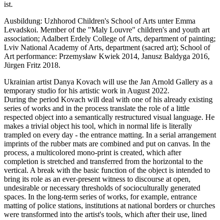
ist.
Ausbildung: Uzhhorod Children's School of Arts unter Emma
Levadskoi. Member of the "Maly Louvre" children's and youth art
association; Adalbert Erdely College of Arts, department of painting;
Lviv National Academy of Arts, department (sacred art); School of
Art performance: Przemysław Kwiek 2014, Janusz Baldyga 2016,
Jürgen Fritz 2018.
Ukrainian artist Danya Kovach will use the Jan Arnold Gallery as a
temporary studio for his artistic work in August 2022.
During the period Kovach will deal with one of his already existing
series of works and in the process translate the role of a little
respected object into a semantically restructured visual language. He
makes a trivial object his tool, which in normal life is literally
trampled on every day - the entrance matting. In a serial arrangement
imprints of the rubber mats are combined and put on canvas. In the
process, a multicolored mono-print is created, which after
completion is stretched and transferred from the horizontal to the
vertical. A break with the basic function of the object is intended to
bring its role as an ever-present witness to discourse at open,
undesirable or necessary thresholds of socioculturally generated
spaces. In the long-term series of works, for example, entrance
matting of police stations, institutions at national borders or churches
were transformed into the artist's tools, which after their use, lined