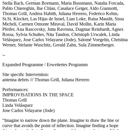
Stella Bach, German Bormann, Maria Bussmann, Natalia Forcada,
Pablo Chiereghin, Ilse Chlan, Casaluce Geiger, Aldo Giannotti,
Thomas Grill, Andrea Habith, Juliana Herrero, Federico Kehm,
Si.Si. Klocker, Las Hijas de Israel, Lian Loke, Raisa Maudit, Sissa
Micheli, Carmen Omonte Miraval, David Mollin, Karin Maria
Pfeifer, Ana Rascovsky, Jutta Ravenna, Dagmar Reinhardt, Agnes
Rossa, Sylvia Schultes, Nita Tandon, Christoph Urwalek, Linda
Velásquez, Jose Carlos Velayarse (Jode), Salomé Voegelin, Christina
Werner, Stefanie Wuschitz, Gerald Zahn, Sula Zimmerberger.
--
Expanded Programme / Erweitertes Programm
Site specific Intervention:
antenna debris /// Thomas Grill, Juliana Herrero
Performances:
IMPROVISATIONS IN THE SPACE
Thomas Grill
Linda Velásquez
Jose Carlos Velayarse (Jode)
“Imagine to narrow down the plane. Imagine to draw the line or
curve that avoids the point of inflection. Imagine finding a hope