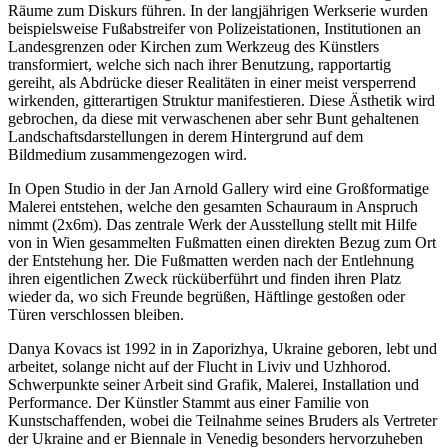
Räume zum Diskurs führen. In der langjährigen Werkserie wurden
beispielsweise Fußabstreifer von Polizeistationen, Institutionen an
Landesgrenzen oder Kirchen zum Werkzeug des Künstlers
transformiert, welche sich nach ihrer Benutzung, rapportartig
gereiht, als Abdrücke dieser Realitäten in einer meist versperrend
wirkenden, gitterartigen Struktur manifestieren. Diese Ästhetik wird
gebrochen, da diese mit verwaschenen aber sehr Bunt gehaltenen
Landschaftsdarstellungen in derem Hintergrund auf dem
Bildmedium zusammengezogen wird.
In Open Studio in der Jan Arnold Gallery wird eine Großformatige
Malerei entstehen, welche den gesamten Schauraum in Anspruch
nimmt (2x6m). Das zentrale Werk der Ausstellung stellt mit Hilfe
von in Wien gesammelten Fußmatten einen direkten Bezug zum Ort
der Entstehung her. Die Fußmatten werden nach der Entlehnung
ihren eigentlichen Zweck rücküberführt und finden ihren Platz
wieder da, wo sich Freunde begrüßen, Häftlinge gestoßen oder
Türen verschlossen bleiben.
Danya Kovacs ist 1992 in in Zaporizhya, Ukraine geboren, lebt und
arbeitet, solange nicht auf der Flucht in Liviv und Uzhhorod.
Schwerpunkte seiner Arbeit sind Grafik, Malerei, Installation und
Performance. Der Künstler Stammt aus einer Familie von
Kunstschaffenden, wobei die Teilnahme seines Bruders als Vertreter
der Ukraine and er Biennale in Venedig besonders hervorzuheben