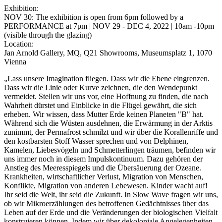
Exhibition:
NOV 30: The exhibition is open from 6pm followed by a
PERFORMANCE at 7pm | NOV 29 - DEC 4, 2022 | 10am -10pm
(visible through the glazing)
Location:
Jan Arnold Gallery, MQ, Q21 Showrooms, Museumsplatz 1, 1070
Vienna
„Lass unsere Imagination fliegen. Dass wir die Ebene eingrenzen.
Dass wir die Linie oder Kurve zeichnen, die den Wendepunkt
vermeidet. Stellen wir uns vor, eine Hoffnung zu finden, die nach
Wahrheit dürstet und Einblicke in die Flügel gewährt, die sich
erheben. Wir wissen, dass Mutter Erde keinen Planeten "B" hat.
Während sich die Wüsten ausdehnen, die Erwärmung in der Arktis
zunimmt, der Permafrost schmilzt und wir über die Korallenriffe und
den kostbarsten Stoff Wasser sprechen und von Delphinen,
Kamelen, Liebesvögeln und Schmetterlingen träumen, befinden wir
uns immer noch in diesem Impulskontinuum. Dazu gehören der
Anstieg des Meeresspiegels und die Übersäuerung der Ozeane.
Krankheiten, wirtschaftlicher Verlust, Migration von Menschen,
Konflikte, Migration von anderen Lebewesen. Kinder wacht auf!
Ihr seid die Welt, ihr seid die Zukunft. In Slow Wave fragen wir uns,
ob wir Mikroerzählungen des betroffenen Gedächtnisses über das
Leben auf der Erde und die Veränderungen der biologischen Vielfalt
konstruieren können. Indem wir über dekoloniale Angelegenheiten