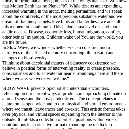
thirsty for truth that allows glimpses of the wings that soar. We know
that Mother Earth has no Planet “b”. While deserts are expanding,
increased warming in the arctic, melting permafrost, and we speak
about the coral reefs, of the most precious substance water and we
dream of dolphins, camels, love birds and butterflies, -we are still in
this momentum continuum. This includes sea level rise and more
acidic oceans. Disease, economic loss, human migration, conflict,
other beings’ migration. Children wake up! You are the world, you
are the future.
In Slow Wave, we wonder whether we can construct micro
narratives of the affected memory concerning life in Earth and
changes on bio-diversity.
Thinking about decolonial matters of planetary coexistence we
believe in poetical forms of intervening reality to create presence,
consciousness and to activate our near surroundings here and there
where we are, we were, we will be.“
SLOW WAVE presents open artistic interstitial encounters,
reflecting on our current ways of production approaching climate on
a broad sense and the post-pandemic era. The concept relates to
nature on its open wide and to our physical and virtual environments
where we transit, leave traces and co-exist. This artistic format takes
over physical and virtual spaces expanding from the interior to the
outside. It unfolds a collection of artistic positions within video
contributions in a collective format expanding the media into