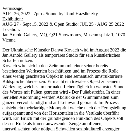
Vernissage:
AUG 26, 2022 | 7pm - Sound by Tomi Hazslinszky
Exhibition:
AUG 27 - Sept 15, 2022 & Open Studio: JUL 25 - AUG 25 2022
Location:
Jan Arnold Gallery, MQ, Q21 Showrooms, Museumsplatz 1, 1070
Vienna
Der Ukrainische Künstler Danya Kovach wird im August 2022 die
Jan Arnold Gallery als temporäres Studio für sein künstlerisches
Schaffen nutzen.
Kovach wird sich in den Zeitraum mit einer seiner bereits
bestehenden Werkserien beschäftigen und im Prozess die Rolle
eines wenig geachteten Objekt in eine semantisch umstrukturierte
Bildsprache übersetzen. Er macht ein triviales Objekt zu seinem
Werkzeug, welches im normalen Leben täglich im wahrsten Sinne
des Wortes mit Füßen getreten wird - Der Fußabstreifer. In einer
Seriellen Anordnung werden Abdrücke der Gummimatten zum
ganzen vervollständigt und auf Leinwand gebracht. Im Prozess
entsteht ein mehrfarbiger Monoprint welche nach der Fertigstellung
aufgespannt und von der Horizontalen in die Vertikale überführ
wird. Ein Bruch mit der grundlegenden Funktion des Objekts soll
dessen Rolle als immer anwesender Zeuge an offenen,
unerwünschten oder nötigen Schwellen soziokulturell erzeugter