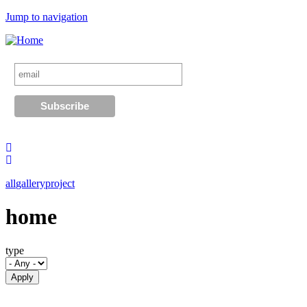
Jump to navigation
all
gallery
project
home
type