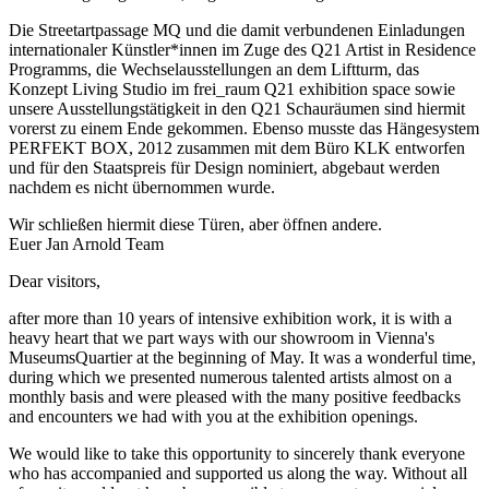
Die Streetartpassage MQ und die damit verbundenen Einladungen
internationaler Künstler*innen im Zuge des Q21 Artist in Residence
Programms, die Wechselausstellungen an dem Liftturm, das
Konzept Living Studio im frei_raum Q21 exhibition space sowie
unsere Ausstellungstätigkeit in den Q21 Schauräumen sind hiermit
vorerst zu einem Ende gekommen. Ebenso musste das Hängesystem
PERFEKT BOX, 2012 zusammen mit dem Büro KLK entworfen
und für den Staatspreis für Design nominiert, abgebaut werden
nachdem es nicht übernommen wurde.
Wir schließen hiermit diese Türen, aber öffnen andere.
​Euer Jan Arnold Team
Dear visitors,
after more than 10 years of intensive exhibition work, it is with a
heavy heart that we part ways with our showroom in Vienna's
MuseumsQuartier at the beginning of May. It was a wonderful time,
during which we presented numerous talented artists almost on a
monthly basis and were pleased with the many positive feedbacks
and encounters we had with you at the exhibition openings.
We would like to take this opportunity to sincerely thank everyone
who has accompanied and supported us along the way. Without all