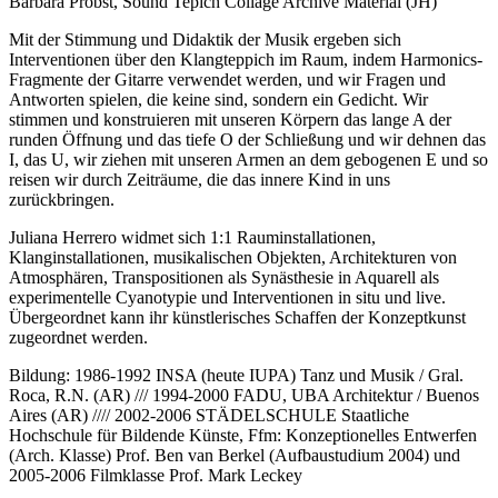
Barbara Probst, Sound Tepich Collage Archive Material (JH)
Mit der Stimmung und Didaktik der Musik ergeben sich
Interventionen über den Klangteppich im Raum, indem Harmonics-
Fragmente der Gitarre verwendet werden, und wir Fragen und
Antworten spielen, die keine sind, sondern ein Gedicht. Wir
stimmen und konstruieren mit unseren Körpern das lange A der
runden Öffnung und das tiefe O der Schließung und wir dehnen das
I, das U, wir ziehen mit unseren Armen an dem gebogenen E und so
reisen wir durch Zeiträume, die das innere Kind in uns
zurückbringen.
Juliana Herrero widmet sich 1:1 Rauminstallationen,
Klanginstallationen, musikalischen Objekten, Architekturen von
Atmosphären, Transpositionen als Synästhesie in Aquarell als
experimentelle Cyanotypie und Interventionen in situ und live.
Übergeordnet kann ihr künstlerisches Schaffen der Konzeptkunst
zugeordnet werden.
Bildung: 1986-1992 INSA (heute IUPA) Tanz und Musik / Gral.
Roca, R.N. (AR) /// 1994-2000 FADU, UBA Architektur / Buenos
Aires (AR) //// 2002-2006 STÄDELSCHULE Staatliche
Hochschule für Bildende Künste, Ffm: Konzeptionelles Entwerfen
(Arch. Klasse) Prof. Ben van Berkel (Aufbaustudium 2004) und
2005-2006 Filmklasse Prof. Mark Leckey